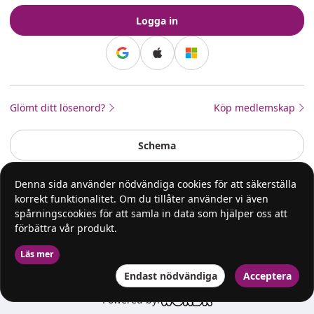
Logga in
Continue with Google
Continue with Apple
Continue with Apple
Continue with Microsoft
Glömt ditt lösenord?
Köp medlemskap
Schema
Denna sida använder nödvändiga cookies för att säkerställa
korrekt funktionalitet. Om du tillåter använder vi även
spårningscookies för att samla in data som hjälper oss att
förbättra vår produkt.
Läs mer
Endast nödvändiga
Acceptera
Powered by: